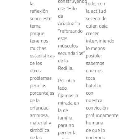
construyendo
la
todo, con
ese “Hilo
reflexión
la actitud
de
sobre este
serena de
Ariadna” o
tema
quien deja
“reforzando
porque
crecer
esos
tenemos
interviniendo
músculos
muchas
lo menos
secundarios”
estadísticas
posible;
de la
de los
sabemos
Rodilla.
otros
que nos
problemas,
toca
Por otro
pero los
batallar
lado,
porcentajes
con
fijamos la
de la
nuestra
mirada en
orfandad
convicción
la de
amorosa,
profundamente
familia
material y
humana
para no
simbólica
de que lo
perder la
de las
podemos