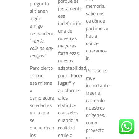
porque es
pregunta
memoria,
justamente
si tienen
sabemos
esa
algún
de dónde
indefinición
amigo
partimos y
una de
responden:
hacia
nuestras
“-
En la
dónde
mayores
calle no hay
queremos
fortalezas:
amigos”
.
ir.
nuestra
Pero cierto
adaptabilidad
Por eso es
es que,
para
“hacer
muy
esa misma
lugar”
y
importante
y
ajustarnos
traer al
demoledora
a los
recuerdo
soledad es
distintos
nuestros
en la que
contextos
orígenes:
se
cuando la
como
encuentran
realidad
proyecto
los
cruje o
nos