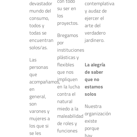
con todo
devastador
contemplativa
su ser en
mundo del
y audaz de
los
consumo,
ejercer el
proyectos.
todos y
arte del
todas se
verdadero
Bregamos
encuentran
jardinero.
por
solos/as.
instituciones
plásticas y
Las
flexibles
La alegría
personas
que nos
de saber
que
impliquen
que no
acompañamos,
en la lucha
estamos
en
contra el
solos
general,
natural
son
Nuestra
miedo a la
varones y
organización
maleabilidad
mujeres a
existe
de roles y
los que si
porque
funciones
se les
hay