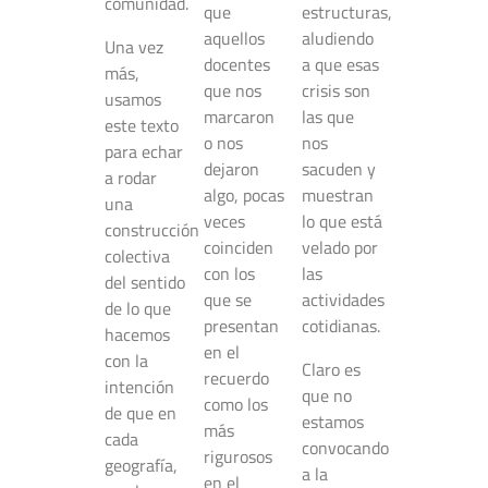
comunidad.
que
estructuras,
aquellos
aludiendo
Una vez
docentes
a que esas
más,
que nos
crisis son
usamos
marcaron
las que
este texto
o nos
nos
para echar
dejaron
sacuden y
a rodar
algo, pocas
muestran
una
veces
lo que está
construcción
coinciden
velado por
colectiva
con los
las
del sentido
que se
actividades
de lo que
presentan
cotidianas.
hacemos
en el
con la
Claro es
recuerdo
intención
que no
como los
de que en
estamos
más
cada
convocando
rigurosos
geografía,
a la
en el