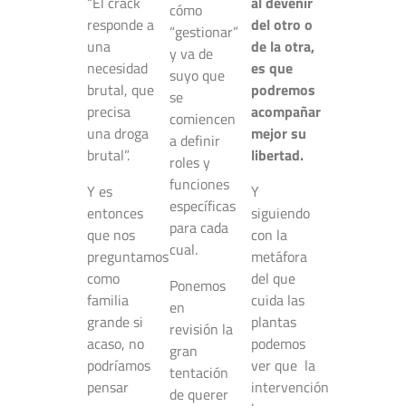
“El crack
al devenir
cómo
responde a
del otro o
“gestionar”
una
de la otra,
y va de
necesidad
es que
suyo que
brutal, que
podremos
se
precisa
acompañar
comiencen
una droga
mejor su
a definir
brutal”.
libertad.
roles y
funciones
Y es
Y
específicas
entonces
siguiendo
para cada
que nos
con la
cual.
preguntamos
metáfora
como
del que
Ponemos
familia
cuida las
en
grande si
plantas
revisión la
acaso, no
podemos
gran
podríamos
ver que la
tentación
pensar
intervención
de querer