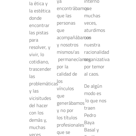
ya
interno
la ética y
encontrábamos
que
la estética
que las
muchas
donde
personas
veces,
encontrar
que
aturdimos
las pistas
acompañábamos
con
para
y nosotros
nuestra
resolver, y
mismos/as
racionalidad
vivir, lo
permanecíamos
organizativa
cotidiano,
por la
por temor
trascender
calidad de
al caos.
las
los
problemáticas
De algún
vínculos
y las
modo es
que
vicisitudes
lo que nos
generábamos
del hacer
traen
y no por
con los
Pedro
los títulos
demás y,
Baya
profesionales
muchas
Basal y
que se
veces