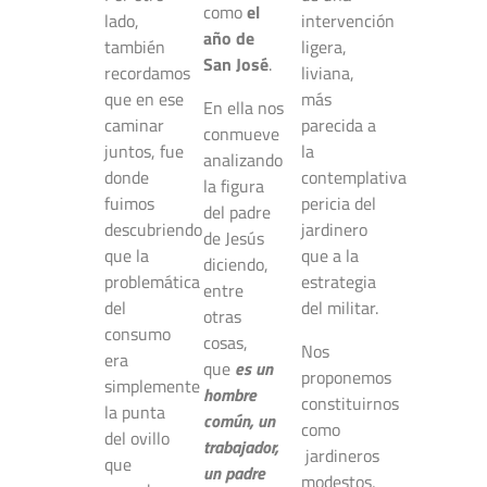
como
el
lado,
intervención
año de
también
ligera,
San José
.
recordamos
liviana,
que en ese
más
En ella nos
caminar
parecida a
conmueve
juntos, fue
la
analizando
donde
contemplativa
la figura
fuimos
pericia del
del padre
descubriendo
jardinero
de Jesús
que la
que a la
diciendo,
problemática
estrategia
entre
del
del militar.
otras
consumo
cosas,
Nos
era
que
es un
proponemos
simplemente
hombre
constituirnos
la punta
común, un
como
del ovillo
trabajador,
jardineros
que
un padre
modestos,