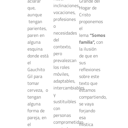
aclarar
Grande del
inclinaciones,
que,
Hogar de
vocaciones,
aunque
Cristo
profesiones
tengan
proponemos
o
parientes,
el
necesidades
paren en
lema
“Somos
del
alguna
familia”,
con
contexto,
esquina
la ilusión
pero
donde está
de que en
prevalezcan
el
sus
los roles
Gauchito
reflexiones
móviles,
Gil para
sobre este
adaptables,
tomar
texto que
intercambiables
cerveza, o
estamos
y
tengan
compartiendo,
sustituibles
alguna
se vaya
con
forma de
forjando
personas
pareja, en
esa
comprometidas
el
mística