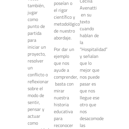
Cecilia
poseían o
también,
Avenatti
el rigor
jugar
en su
científico y
como
texto
metodológico
punto de
cuando
de nuestro
partida
hablan de
abordaje.
para
la
iniciar un
Por dar un
“Hospitalidad”
proyecto,
ejemplo
y señalan
resolver
que nos
que lo
un
ayude a
mejor que
conflicto o
comprender,
nos puede
reflexionar
basta con
pasar es
sobre el
mirar
que nos
modo de
nuestra
llegue ese
sentir,
historia
otro que
pensar y
educativa
nos
actuar
para
desacomode
como
reconocer
las