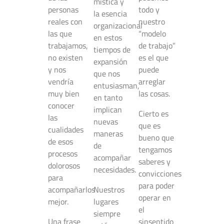
mística y
personas
todo y
la esencia
reales con
nuestro
organizacional
las que
“modelo
en estos
trabajamos,
de trabajo”
tiempos de
no existen
es el que
expansión
y nos
puede
que nos
vendría
arreglar
entusiasman,
muy bien
las cosas.
en tanto
conocer
implican
Cierto es
las
nuevas
que es
cualidades
maneras
bueno que
de esos
de
tengamos
procesos
acompañar
saberes y
dolorosos
necesidades.
convicciones
para
para poder
acompañarlos
Nuestros
operar en
mejor.
lugares
el
siempre
Una frase
sinsentido