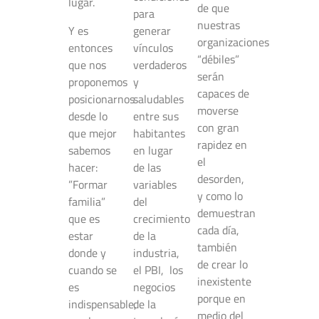
lugar.
de que
para
nuestras
Y es
generar
organizaciones
entonces
vínculos
“débiles”
que nos
verdaderos
serán
proponemos
y
capaces de
posicionarnos
saludables
moverse
desde lo
entre sus
con gran
que mejor
habitantes
rapidez en
sabemos
en lugar
el
hacer:
de las
desorden,
”Formar
variables
y como lo
familia”
del
demuestran
que es
crecimiento
cada día,
estar
de la
también
donde y
industria,
de crear lo
cuando se
el PBI, los
inexistente
es
negocios
porque en
indispensable,
de la
medio del