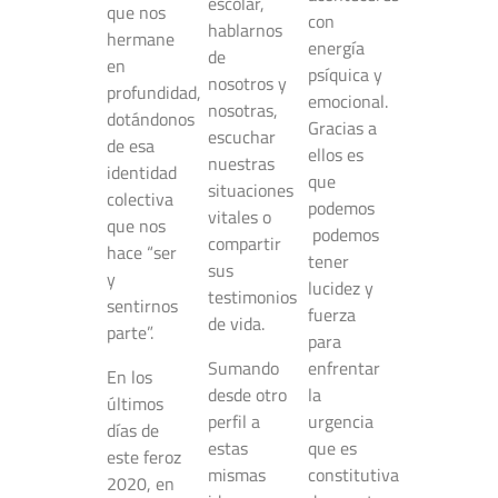
escolar,
que nos
con
hablarnos
hermane
energía
de
en
psíquica y
nosotros y
profundidad,
emocional.
nosotras,
dotándonos
Gracias a
escuchar
de esa
ellos es
nuestras
identidad
que
situaciones
colectiva
podemos
vitales o
que nos
podemos
compartir
hace “ser
tener
sus
y
lucidez y
testimonios
sentirnos
fuerza
de vida.
parte”.
para
Sumando
enfrentar
En los
desde otro
la
últimos
perfil a
urgencia
días de
estas
que es
este feroz
mismas
constitutiva
2020, en