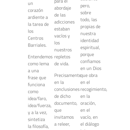
para el
un
pero,
abordaje
corazón
sobre
de las
ardiente a
todo, las
adicciones
la tarea de
propias de
estaban
los
nuestra
vacíos y
Centros
identidad
los
Barriales.
espiritual,
nuestros
porque
Entendemos
repletos
confiamos
como lema
de vida.
en un Dios
a una
Precisamente
que obra
frase que
en la
en el
funciona
conclusiones
recogimiento,
como
de dicho
en la
idea/faro,
documento,
oración,
idea/fuerza,
que
en el
y a la vez,
invitamos
vacío, en
sintetiza
a releer,
el diálogo
la filosofía,