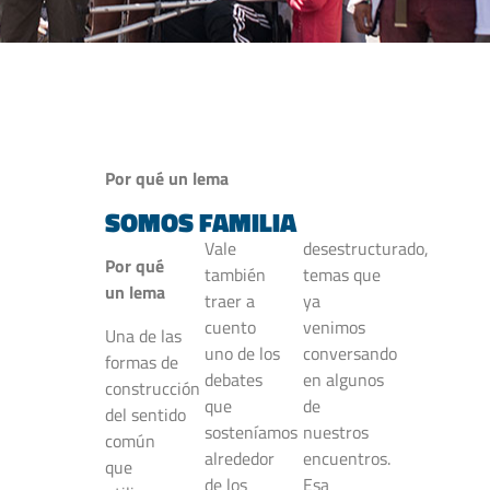
Por qué un lema
SOMOS FAMILIA
Vale
desestructurado,
Por qué
también
temas que
un lema
traer a
ya
cuento
venimos
Una de las
uno de los
conversando
formas de
debates
en algunos
construcción
que
de
del sentido
sosteníamos
nuestros
común
alrededor
encuentros.
que
de los
Esa