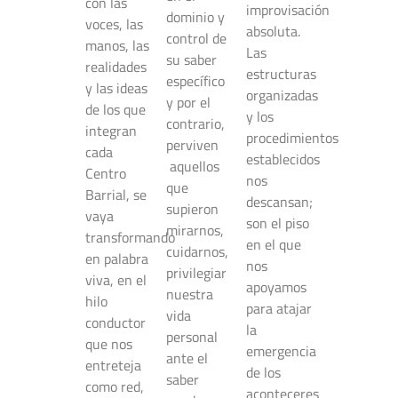
con las
improvisación
dominio y
voces, las
absoluta.
control de
manos, las
Las
su saber
realidades
estructuras
específico
y las ideas
organizadas
y por el
de los que
y los
contrario,
integran
procedimientos
perviven
cada
establecidos
aquellos
Centro
nos
que
Barrial, se
descansan;
supieron
vaya
son el piso
mirarnos,
transformando
en el que
cuidarnos,
en palabra
nos
privilegiar
viva, en el
apoyamos
nuestra
hilo
para atajar
vida
conductor
la
personal
que nos
emergencia
ante el
entreteja
de los
saber
como red,
aconteceres