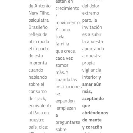
están en
de Antonio
del dolor
crecimiento
Nery Filho,
extremo
/
psiquiatra
pero, la
movimiento.
Brasileño,
invitación
Y como
refleja de
es a subir
toda
otro modo
la apuesta
familia
el impacto
apuntando
que crece,
de esta
a nuestra
cada vez
impronta
propia
somos
cuando
vigilancia
más. Y
hablando
interior
y
cuando las
sobre el
amar aún
instituciones
consumo
más,
se
de crack,
aceptando
expanden
equivalente
que
empiezan
al Paco en
abriéndonos
a
nuestro
de mente
preguntarse
país, dice:
y corazón
sobre