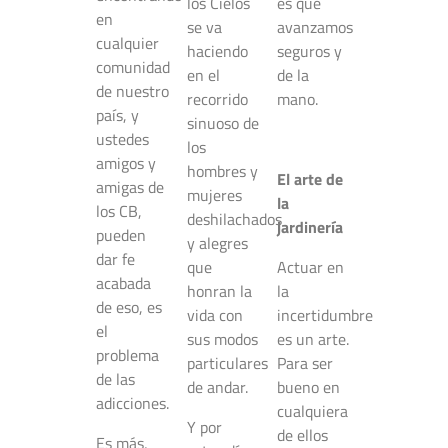
los Cielos
es que
en
se va
avanzamos
cualquier
haciendo
seguros y
comunidad
en el
de la
de nuestro
recorrido
mano.
país, y
sinuoso de
ustedes
los
amigos y
hombres y
El arte de
amigas de
mujeres
la
los CB,
deshilachados
jardinería
pueden
y alegres
dar fe
que
Actuar en
acabada
honran la
la
de eso, es
vida con
incertidumbre
el
sus modos
es un arte.
problema
particulares
Para ser
de las
de andar.
bueno en
adicciones.
cualquiera
Y por
de ellos
Es más,