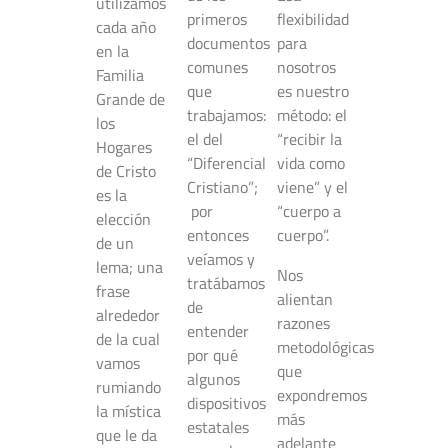
utilizamos
primeros
flexibilidad
cada año
documentos
para
en la
comunes
nosotros
Familia
que
es nuestro
Grande de
trabajamos:
método: el
los
el del
“recibir la
Hogares
“Diferencial
vida como
de Cristo
Cristiano”;
viene” y el
es la
por
“cuerpo a
elección
entonces
cuerpo”.
de un
veíamos y
lema; una
Nos
tratábamos
frase
alientan
de
alrededor
razones
entender
de la cual
metodológicas
por qué
vamos
que
algunos
rumiando
expondremos
dispositivos
la mística
más
estatales
que le da
adelante