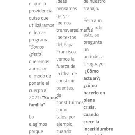
ideas
de nuestro
el que la
pensamos
trabajo.
providencia
que, si
quiso que
Pero aun
leemos
utilizáramos
captando
transversalmente
el lema-
esto, se
los textos
programa
pregunta
del Papa
“
Somos
un
Francisco,
Iglesia
”,
periodista
vemos la
queremos
Uruguayo:
fuerza de
anunciar
¿Cómo
la idea de
el modo de
actuar?;
construir
ponerle el
¿cómo
puentes,
cuerpo al
hacerlo en
de
2021:
“Somos
plena
constituirnos
familia”
crisis,
como
cuando
Lo
tales; por
crece la
elegimos
ejemplo,
incertidumbre
porque
cuando