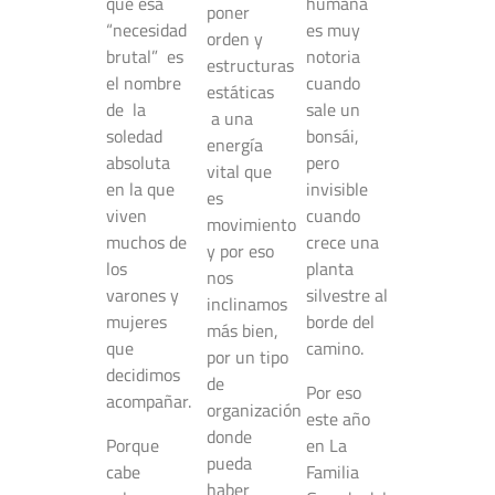
que esa
humana
poner
“necesidad
es muy
orden y
brutal” es
notoria
estructuras
el nombre
cuando
estáticas
de la
sale un
a una
soledad
bonsái,
energía
absoluta
pero
vital que
en la que
invisible
es
viven
cuando
movimiento
muchos de
crece una
y por eso
los
planta
nos
varones y
silvestre al
inclinamos
mujeres
borde del
más bien,
que
camino.
por un tipo
decidimos
de
Por eso
acompañar.
organización
este año
donde
Porque
en La
pueda
cabe
Familia
haber