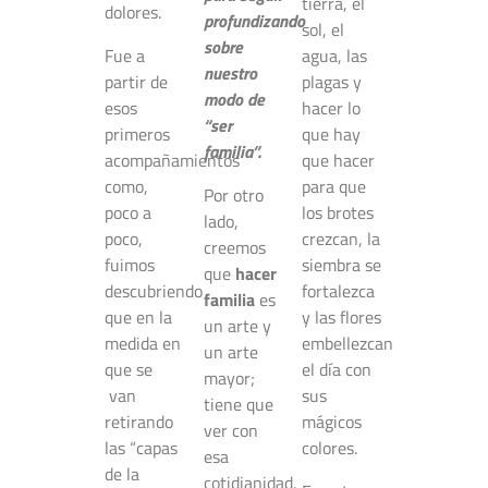
tierra, el
dolores.
profundizando
sol, el
sobre
Fue a
agua, las
nuestro
partir de
plagas y
modo de
esos
hacer lo
“ser
primeros
que hay
familia”.
acompañamientos
que hacer
como,
para que
Por otro
poco a
los brotes
lado,
poco,
crezcan, la
creemos
fuimos
siembra se
que
hacer
descubriendo
fortalezca
familia
es
que en la
y las flores
un arte y
medida en
embellezcan
un arte
que se
el día con
mayor;
van
sus
tiene que
retirando
mágicos
ver con
las “capas
colores.
esa
de la
cotidianidad,