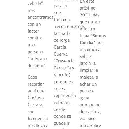
En este
cebolla”
para la
próximo
nos
que
2021 más
encontramos
también
que nunca
con un
recomendamos
nuestro
factor
la charla
lema
“Somos
común:
de Jorge
familia”
nos
una
García
inspirará a
persona
Cuerva
salir al
“huérfana
“Presencia,
jardín a
de amor”.
Cercanía y
limpiar la
Vinculo”,
Cabe
maleza, a
porque es
recordar
echar un
en esa
aquí que
poco de
experiencia
Gustavo
agua
cotidiana
Carrara,
aunque no
desde
con
demasiada,
donde se
frecuencia
y… poco
puede ir
nos lleva a
más. Sobre