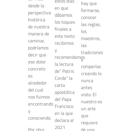
estos días
hay que
desde la
en que
formarse,
perspectiva
dábamos
conocer
histórica
los toques
las reglas,
de nuestra
finales a
los
manera de
este texto
maestros,
caminar,
recibimos
las
podríamos
y
tradiciones
decir que
recomendamos
y
ese dolor
la lectura
romperlas
concreto
de” Patris
creando lo
es
Corde” la
nunca
alrededor
carta
antes
del cual
apostólica
visto. El
nos fuimos
del Papa
nuestro es
encontrando
Francisco
un arte
y
en la que
que
conociendo.
declara al
requiere
2021
Por otro
de una