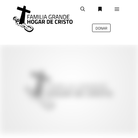
DONAR
deb