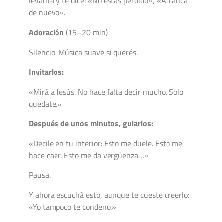
levanta y te dice: «No estás perdido», «Arrancá
de nuevo».
Adoración
(15–20 min)
Silencio. Música suave si querés.
Invitarlos:
«Mirá a Jesús. No hace falta decir mucho. Solo
quedate.»
Después de unos minutos, guiarlos:
«Decile en tu interior: Esto me duele. Esto me
hace caer. Esto me da vergüenza…»
Pausa.
Y ahora escuchá esto, aunque te cueste creerlo:
«Yo tampoco te condeno.»