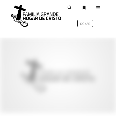
DONAR
deb