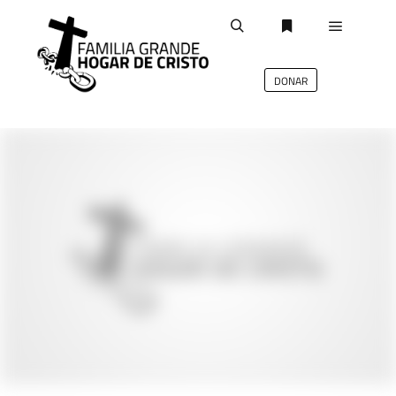
DONAR
deb