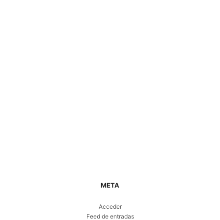
espiritualidad
libros
Material de trabajo
Mujeres en la Biblia
Navidad
Noticias
Palabra de Dios
Parábolas
Piedad Popular
Profetas
reflexiones
Sacramentos
Santos
Semana Santa
textos fundantes
Uncategorized
META
Acceder
Feed de entradas