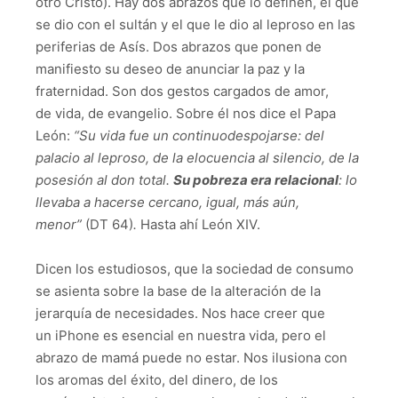
otro Cristo). Hay dos abrazos que lo definen, el que
se dio con el sultán y el que le dio al leproso en las
periferias de Asís. Dos abrazos que ponen de
manifiesto su deseo de anunciar la paz y la
fraternidad. Son dos gestos cargados de amor,
de vida, de evangelio. Sobre él nos dice el Papa
León:
“Su vida fue un
continuo
despojarse: del
palacio al leproso, de la elocuencia al silencio, de la
posesión al don total.
Su pobreza era relacional
: lo
llevaba a hacerse cercano, igual, más aún,
menor”
(DT 64)
.
Hasta ahí León XIV.
Dicen los estudiosos, que la sociedad de consumo
se asienta sobre la base de la alteración de la
jerarquía de necesidades. Nos hace creer que
un iPhone es esencial en nuestra vida, pero el
abrazo de mamá puede no estar. Nos ilusiona con
los aromas del éxito, del dinero, de los