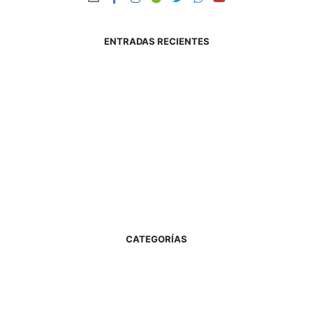
ENTRADAS RECIENTES
«Ni un chango menos por la droga» 2° Aniversario del Hogar de
Cristo en La Banda
julio 24, 2026
Unidos en la fe: Los Hogares de Cristo de todo el país se abrazan
en oración por el pueblo de Venezuela
julio 23, 2026
Iglesia en salida: El Padre Damián recorre las comunidades de
Quyquyhó llevando esperanza y cercanía
julio 15, 2026
CATEGORÍAS
Acompañamiento
Bienaventuranzas
Canciones
Ciclos Litúrgicos