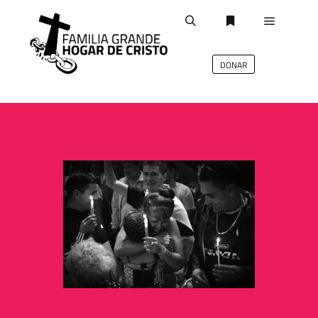
DONAR
deb